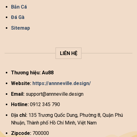
Bắn Cá
Đá Gà
Sitemap
LIÊN HỆ
Thương hiệu: Au88
Website:
https://annneville.design/
Email:
support@annneville.design
Hotline:
0912 345 790
Đ
ị
a
chỉ:
135 Trương Quốc Dung, Phường 8, Quận Phú
Nhuận, Thành phố Hồ Chí Minh, Việt Nam
Zipcode:
700000