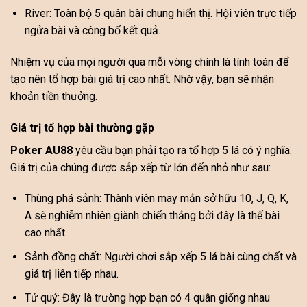
River: Toàn bộ 5 quân bài chung hiển thị. Hội viên trực tiếp
ngửa bài và công bố kết quả.
Nhiệm vụ của mọi người qua mỗi vòng chính là tính toán để
tạo nên tổ hợp bài giá trị cao nhất. Nhờ vậy, bạn sẽ nhận
khoản tiền thưởng.
Giá trị tổ hợp bài thường gặp
Poker AU88
yêu cầu bạn phải tạo ra tổ hợp 5 lá có ý nghĩa.
Giá trị của chúng được sắp xếp từ lớn đến nhỏ như sau:
Thùng phá sảnh: Thành viên may mắn sở hữu 10, J, Q, K,
A sẽ nghiễm nhiên giành chiến thắng bởi đây là thế bài
cao nhất.
Sảnh đồng chất: Người chơi sắp xếp 5 lá bài cùng chất và
giá trị liên tiếp nhau.
Tứ quý: Đây là trường hợp bạn có 4 quân giống nhau