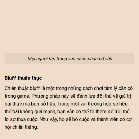
Mọi người tập trung vào cách phân bổ vốn
Bluff thuần thục
Chiến thuật bluff là một trong những cách chơi tâm lý cần có
trong game. Phương pháp này sẽ đánh lừa đối thủ về giá trị
bài thực mà bạn sở hữu. Trong một vài trường hợp sở hữu
thế bài không quá mạnh, bạn vẫn có thể tố thêm để đối thủ
lo sợ thua cuộc. Như vậy, họ sẽ bỏ cuộc và thành viên có cơ
hội chiến thắng.