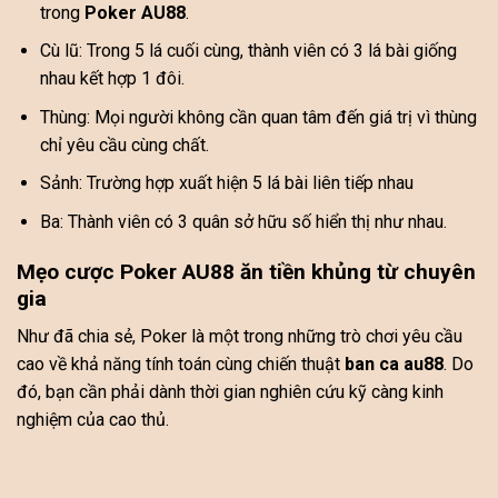
trong
Poker AU88
.
Cù lũ: Trong 5 lá cuối cùng, thành viên có 3 lá bài giống
nhau kết hợp 1 đôi.
Thùng: Mọi người không cần quan tâm đến giá trị vì thùng
chỉ yêu cầu cùng chất.
Sảnh: Trường hợp xuất hiện 5 lá bài liên tiếp nhau
Ba: Thành viên có 3 quân sở hữu số hiển thị như nhau.
Mẹo cược Poker AU88 ăn tiền khủng từ chuyên
gia
Như đã chia sẻ, Poker là một trong những trò chơi yêu cầu
cao về khả năng tính toán cùng chiến thuật
ban ca au88
. Do
đó, bạn cần phải dành thời gian nghiên cứu kỹ càng kinh
nghiệm của cao thủ.