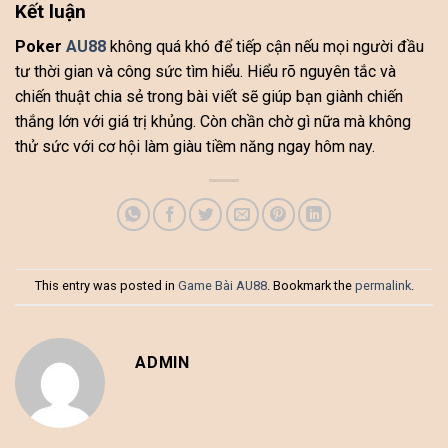
Kết luận
Poker
AU88
không quá khó để tiếp cận nếu mọi người đầu
tư thời gian và công sức tìm hiểu. Hiểu rõ nguyên tắc và
chiến thuật chia sẻ trong bài viết sẽ giúp bạn giành chiến
thắng lớn với giá trị khủng. Còn chần chờ gì nữa mà không
thử sức với cơ hội làm giàu tiềm năng ngay hôm nay.
This entry was posted in
Game Bài AU88
. Bookmark the
permalink
.
ADMIN