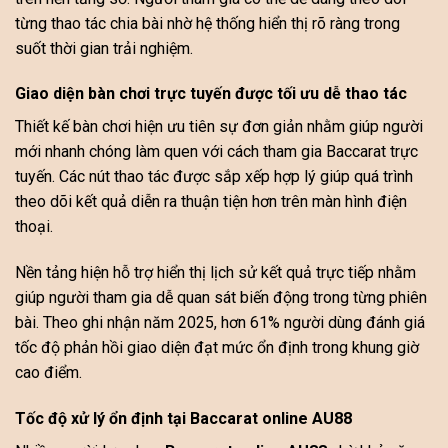
từng thao tác chia bài nhờ hệ thống hiển thị rõ ràng trong
suốt thời gian trải nghiệm.
Giao diện bàn chơi trực tuyến được tối ưu dễ thao tác
Thiết kế bàn chơi hiện ưu tiên sự đơn giản nhằm giúp người
mới nhanh chóng làm quen với cách tham gia Baccarat trực
tuyến. Các nút thao tác được sắp xếp hợp lý giúp quá trình
theo dõi kết quả diễn ra thuận tiện hơn trên màn hình điện
thoại.
Nền tảng hiện hỗ trợ hiển thị lịch sử kết quả trực tiếp nhằm
giúp người tham gia dễ quan sát biến động trong từng phiên
bài. Theo ghi nhận năm 2025, hơn 61% người dùng đánh giá
tốc độ phản hồi giao diện đạt mức ổn định trong khung giờ
cao điểm.
Tốc độ xử lý ổn định tại Baccarat online AU88