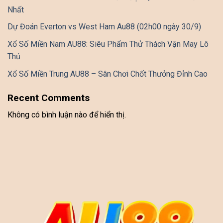
Nhất
Dự Đoán Everton vs West Ham Au88 (02h00 ngày 30/9)
Xổ Số Miền Nam AU88: Siêu Phẩm Thử Thách Vận May Lô
Thủ
Xổ Số Miền Trung AU88 – Sân Chơi Chốt Thưởng Đỉnh Cao
Recent Comments
Không có bình luận nào để hiển thị.