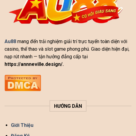
Au88
mang đến trải nghiệm giải trí trực tuyến toàn diện với
casino, thể thao và slot game phong phú. Giao diện hiện đại,
nạp rút nhanh — tận hưởng đẳng cấp tại
https://annneville.design/.
HƯỚNG DẪN
Giới Thiệu
Đăng Ký