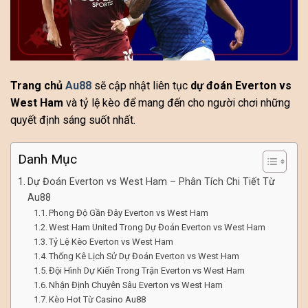
Trang chủ
Au88
sẽ cập nhật liên tục
dự đoán Everton vs
West Ham
và tỷ lệ kèo để mang đến cho người chơi những
quyết định sáng suốt nhất.
Danh Mục
Dự Đoán Everton vs West Ham – Phân Tích Chi Tiết Từ
Au88
Phong Độ Gần Đây Everton vs West Ham
West Ham United Trong Dự Đoán Everton vs West Ham
Tỷ Lệ Kèo Everton vs West Ham
Thống Kê Lịch Sử Dự Đoán Everton vs West Ham
Đội Hình Dự Kiến Trong Trận Everton vs West Ham
Nhận Định Chuyên Sâu Everton vs West Ham
Kèo Hot Từ Casino Au88