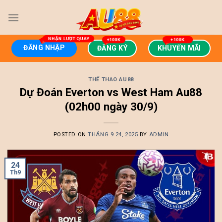
Skip
to
content
ĐĂNG NHẬP
ĐĂNG KÝ
KHUYẾN MÃI
THỂ THAO AU88
Dự Đoán Everton vs West Ham Au88
(02h00 ngày 30/9)
POSTED ON
THÁNG 9 24, 2025
BY
ADMIN
24
Th9