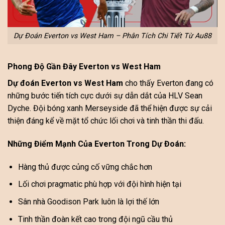
Dự Đoán Everton vs West Ham – Phân Tích Chi Tiết Từ Au88
Phong Độ Gần Đây Everton vs West Ham
Dự đoán Everton vs West Ham
cho thấy Everton đang có
những bước tiến tích cực dưới sự dẫn dắt của HLV Sean
Dyche. Đội bóng xanh Merseyside đã thể hiện được sự cải
thiện đáng kể về mặt tổ chức lối chơi và tinh thần thi đấu.
Những Điểm Mạnh Của Everton Trong Dự Đoán:
Hàng thủ được củng cố vững chắc hơn
Lối chơi pragmatic phù hợp với đội hình hiện tại
Sân nhà Goodison Park luôn là lợi thế lớn
Tinh thần đoàn kết cao trong đội ngũ cầu thủ